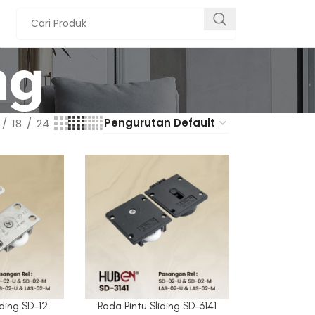
ng
18
24
iding SD-12
Roda Pintu Sliding SD-3141