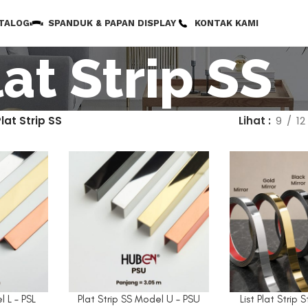
TALOG
SPANDUK & PAPAN DISPLAY
KONTAK KAMI
lat Strip SS
lat Strip SS
Lihat
9
12
l L – PSL
Plat Strip SS Model U – PSU
List Plat Strip 