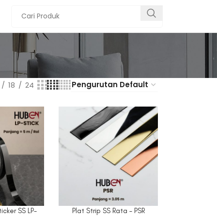
18
24
Sticker SS LP-
Plat Strip SS Rata – PSR