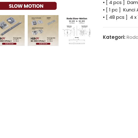
• [ 4 pcs ] Da
enlarge
• [ 1 pc ] Kunci
• [ 48 pcs ] 4 x
Kategori:
Roda 