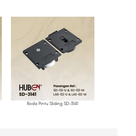
Roda Pintu Sliding SD-3141
Roda Pi