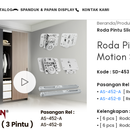
TALOG
SPANDUK & PAPAN DISPLAY
KONTAK KAMI
Beranda
Produ
Roda Pintu Sli
Roda Pi
Motion 
Kode : SD-453
Pasangan Rel 
•
AS-452-A
[ Re
•
AS-452-B
[ R
Kelengkapan 
• [ 6 pcs ] Ro
• [ 6 pcs ] Ro