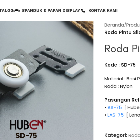
TALOG
SPANDUK & PAPAN DISPLAY
KONTAK KAMI
Beranda
Produ
Roda Pintu Sl
Roda Pi
Kode : SD-75
Material : Besi 
Roda : Nylon
Pasangan Rel 
•
AS-75
[ Hube
•
LAS-75
[ Lena
Kategori:
Roda 