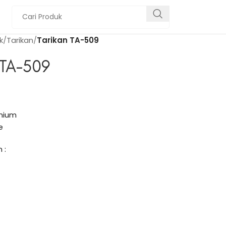
k
Tarikan
Tarikan TA-509
 TA-509
inium
e
 :